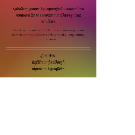
ស្នាដៃសិល្បៈមួយនេះចង់ផ្តល់នូវអារម្មនៃដំណាក់កាលនៃការ
អបអរសាទរ និង មានមោទនភាពទៅលើការទទួលបាន
ជោគជ័យ។
This glass artwork of a fully mature lotus represents
culmination and success at the end of a long journey
of discovery.
ឆ្នាំ ២០២៥
គំនូរឌីជីថល ព្រីនលើកញ្ជក់
បន្ថែមដោយ គំនូរអាគ្រីលីក
2025
Digital print on Glass,
Hand Finished with Acrylic.
30cm x 40cm
Edition: 1/2
690$
Studio Location