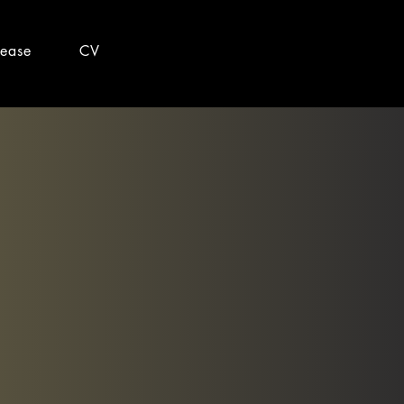
lease
CV