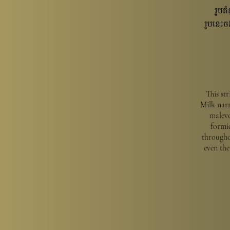
រូបគ
រូបនេះច
This st
Milk narr
malevo
formid
througho
even th