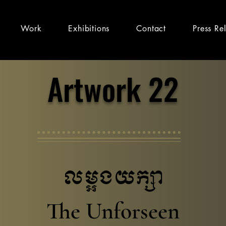
Work
Exhibitions
Contact
Press Re
Artwork 22
លម្អងយក្សា
The Unforseen