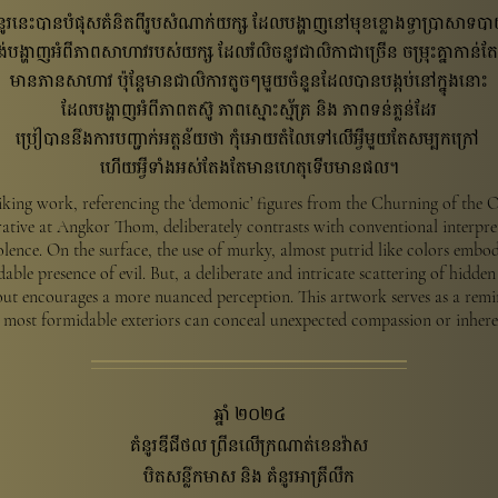
ំនូរនេះបានបំផុសគំនិតពីរូបសំណាក់យក្ស ដែលបង្ហាញនៅមុខខ្លោងទ្វាប្រាសាទប
ង់បង្ហាញអំពីភាពសាហាវរបស់យក្ស ដែលរំលិចនូវជាលិកាជាច្រើន ចម្រុះគ្នាកាន់ត
មានភានសាហាវ ប៉ុន្តែមានជាលិការតូចៗមួយចំនួនដែលបានបង្កប់នៅក្នុងនោះ​
ដែលបង្ហាញអំពីភាពតស៊ូ ភាពស្មោះស្ម័គ្រ និង​ ភាពទន់ភ្លន់ដែរ
ប្រៀបាននឹងការបញ្ជាក់អត្តន័យថា កំុអោយតំលៃទៅលើអ្វីមួយតែសម្បកក្រៅ
ហើយអ្វីទាំងអស់តែងតែមានហេតុទើបមានផល។​
riking work, referencing the ‘demonic’ figures from the Churning of the 
ative at Angkor Thom, deliberately contrasts with conventional interpre
lence. On the surface, the use of murky, almost putrid like colors embod
able presence of evil. But, a deliberate and intricate scattering of hidden
ut encourages a more nuanced perception. This artwork serves as a remi
e most formidable exteriors can conceal unexpected compassion or inhere
ឆ្នាំ ២០២៤
គំនូរឌីជីថល ព្រីនលើក្រណាត់ខេនវ៉ាស
បិតសន្លឹកមាស និង គំនូរអាគ្រីលីក