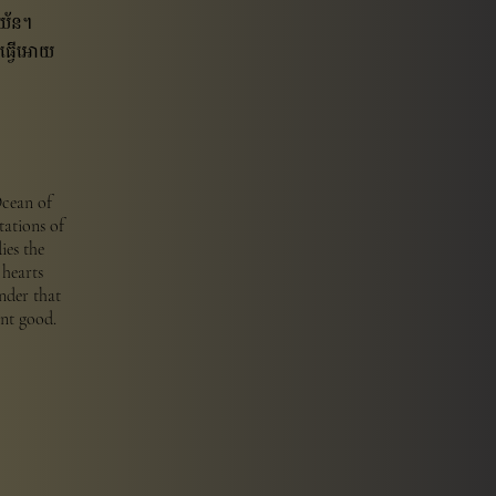
ាយ័ន។
ែធ្វើអោយ
Ocean of
tations of
ies the
 hearts
nder that
nt good.