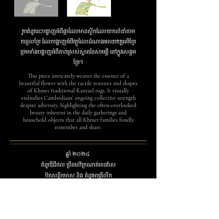
រូបគំនូរនេះបង្ហាញអំពីផ្កាដែលមានស្លឹកដែលយកលំនាំតាម
កន្ទេលខ្មែរ ដែលបង្ហាញអំពីវត្ថុដែលដំណាងអោយវប្បធម៌ខ្មែរ
ព្រមទាំងបង្ហាញអំពីភាពស្រស់ស្អាតនៃសាមគ្គី នៅក្នុងសង្គម
ខ្មែរ។
This piece intricately weaves the essence of a
beautiful flower with the tactile textures and shapes
of Khmer traditional Kantael rugs. It visually
embodies Cambodians’ ongoing collective strength
despite adversity, highlighting the often-overlooked
beauty inherent in the daily gatherings and
household objects that all Khmer families fondly
remember and share.
ឆ្នាំ ២០២៤
គំនូរឌីជីថល ព្រីនលើក្រណាត់ខេនវ៉ាស
បិតសន្លឹកមាស និង គំនូរអាគ្រីលីក
2024
Digital print on HP pro canvas mat, hand-finished
with gold leaf and neon paint
40cm x 50cm