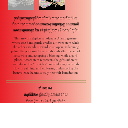
រូបគំនូរនេះបង្ហាញអំពីកាយវិកានៃការអោយពរជ័យ ដែល
តំណាងអោយការនាំអោយមានសុខក្សេមក្សាន្ត ដោយជាលិ
កាមានទម្រង់រលូន និង ទន់ភ្លន់ប្រៀបបាននឹងអារម្មដ៏ស្ងប់។
This artwork depicts a poignant Apsara gesture,
where one hand gently cradles a flower stem while
the other extends outward in an open, welcoming
palm. The position of the hands embodies the act of
bestowing and accepting a blessing, while a gold-
plated flower stem represents the gift’s inherent
sacredness. The “particles” embroidering the hands
flow in calming, unified forms, underscoring the
benevolence behind a truly heartfelt benediction.
ឆ្នាំ ២០២៤
គំនូរឌីជីថល ព្រីនលើក្រណាត់ខេនវ៉ាស
បិតសន្លឹកមាស និង គំនូរអាគ្រីលីក
2024
Digital print on HP pro canvas mat, hand-finished
with gold leaf and neon paint
42cm x 60cm
Edition: 1/3